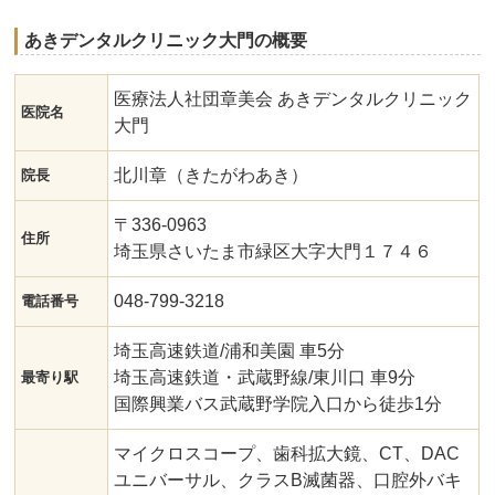
あきデンタルクリニック大門の概要
医療法人社団章美会 あきデンタルクリニック
医院名
大門
北川章（きたがわあき）
院長
〒336-0963
住所
埼玉県さいたま市緑区大字大門１７４６
048-799-3218
電話番号
埼玉高速鉄道/浦和美園 車5分
埼玉高速鉄道・武蔵野線/東川口 車9分
最寄り駅
国際興業バス武蔵野学院入口から徒歩1分
マイクロスコープ、歯科拡大鏡、CT、DAC
ユニバーサル、クラスB滅菌器、口腔外バキ